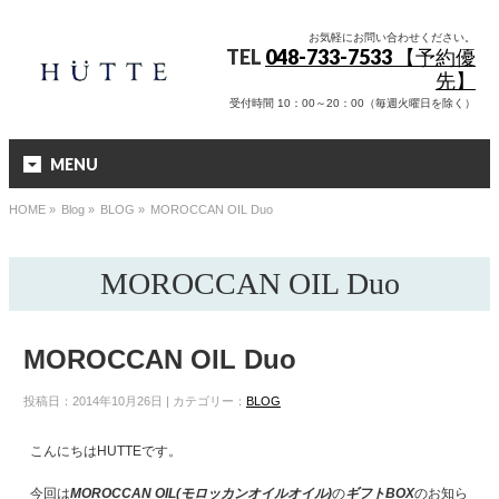
お気軽にお問い合わせください。
TEL
048-733-7533 【予約優
先】
受付時間 10：00～20：00（毎週火曜日を除く）
MENU
HOME
»
Blog »
BLOG
»
MOROCCAN OIL Duo
MOROCCAN OIL Duo
MOROCCAN OIL Duo
投稿日：2014年10月26日 | カテゴリー：
BLOG
こんにちはHUTTEです。
今回は
MOROCCAN OIL(モロッカンオイルオイル)
の
ギフトBOX
のお知ら