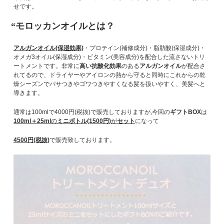
せです。
“
モロッカンオイルとは？
アルガンオイル(保湿効果)
・プロテイン(補修成分)・脂肪酸(保湿成分)・
オメガ3オイル(保湿成分)・ビタミン(美容成分)を配合した流さないトリ
ートメントです。非常に
高い抗酸化効果
のある
アルガンオイル
が配合さ
れてるので、ドライヤーやアイロンの熱から守ると同時にこれからの乾
燥シーズンでパサつきやゴワつきやすくなる髪を扱いやすく、美髪へと
導きます。
通常は100mlで4000円(税抜)で販売しておりますが,今回の
ギフトBOX
は
100ml＋25ml
の
ミニボトル(1500円)
が
セット
になって
4500円(税抜)
で販売致しております。