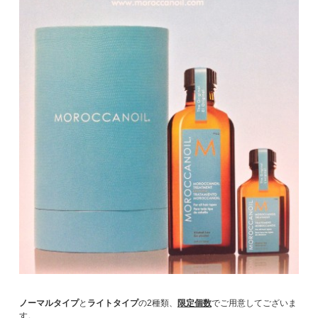
ノーマルタイプ
と
ライトタイプ
の2種類、
限定個数
でご用意してございま
す。