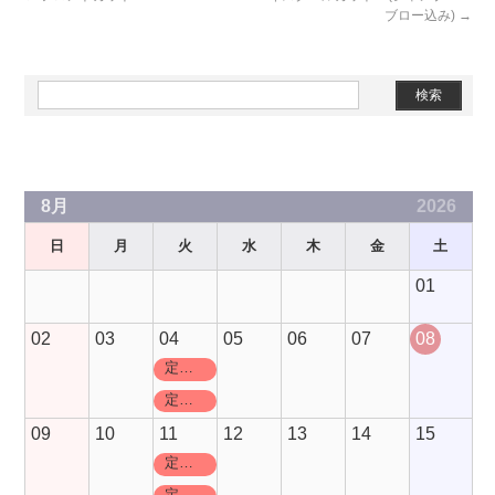
ブロー込み)
→
Slots Real
Grand Craps
Rated Review
8月
2026
日
月
火
水
木
金
土
01
02
03
04
05
06
07
08
定休日
定休日
09
10
11
12
13
14
15
定休日
定休日