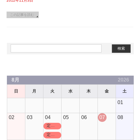
2012年11月3日
この記事を読む
Slots Real
Grand Craps
Rated Review
8月
2026
日
月
火
水
木
金
土
01
02
03
04
05
06
07
08
定休日
定休日