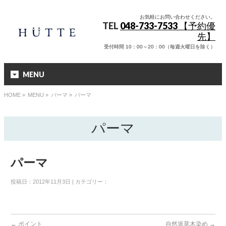
お気軽にお問い合わせください。
TEL
048-733-7533 【予約優
先】
受付時間 10：00～20：00（毎週火曜日を除く）
MENU
HOME
»
MENU »
パーマ
»
パーマ
パーマ
パーマ
投稿日：2012年11月3日 | カテゴリー：
←
ポイント
自然派草木染め
→